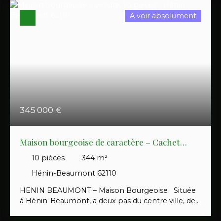
A voir absolument
345 000
€
Maison bourgeoise de caractère – Cachet
préservé et jardin arboré
10
pièces
344
m²
Hénin-Beaumont 62110
HENIN BEAUMONT – Maison Bourgeoise Située
à Hénin-Beaumont, a deux pas du centre ville, des
commerces et des transports, découvrez cette