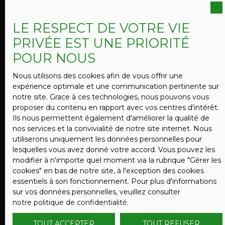
meublé – installation immédiate LES + :
réception de votre demande, un lien de
Coup de cœur
Appartement fonctionnelEntièrement
candidature vous sera transmis afin d'étudier votre
meubléImmeuble avec charme de l’ancienBon
LE RESPECT DE VOTRE VIE
dossier et d'organiser une visite. Les informations
état généralIdéal étudiant, jeune actif ou
sur les risques auxquels ce bien est exposé sont
PRIVÉE EST UNE PRIORITÉ
déplacement professionnelLogement pratique et
disponibles sur le site Géorisques.
bien agencéEMPLACEMENT : Centre-villeBus à 5
POUR NOUS
min à piedCommerces à proximitéRestaurants
accessibles rapidementParc et espaces verts à
Nous utilisons des cookies afin de vous offrir une
proximitéÉcoles et services du quotidien
expérience optimale et une communication pertinente sur
accessibles à piedCONDITIONS : Loyer : 420 €
notre site. Grace à ces technologies, nous pouvons vous
395
€ /mois CC
HCCharges : 10 € / mois (électricité des parties
proposer du contenu en rapport avec vos centres d'intérêt.
communes)Dépôt de garantie : 840 €Honoraires
Ils nous permettent également d'améliorer la qualité de
locataire : 217,25 € TTCCONTACT VOS PROJETS
nos services et la convivialité de notre site internet. Nous
Logement meublé rdc & équipé rue des
IMMO06. 31. 04. 66. 44Tél sur la dernière photo de
utiliserons uniquement les données personnelles pour
l'annonceDisponible rapidement – secteur
godets
lesquelles vous avez donné votre accord. Vous pouvez les
1
pièce
15
m²
Valenciennes 59300
recherché Informations sur les risques disponibles
modifier à n'importe quel moment via la rubrique ″Gérer les
sur : georisques. gouv. fr
cookies″ en bas de notre site, à l'exception des cookies
Studio meublé 15 m² – RDC indépendant –
essentiels à son fonctionnement. Pour plus d'informations
Internet fibre inclus – Prêt à vivre – Rue des
sur vos données personnelles, veuillez consulter
Godets Entrée indépendante – accès direct LE
notre politique de confidentialité
.
LOGEMENT - Studio 15 m² entièrement meublé -
Cuisine aménagée et équipée - Salle d’eau avec
TOUT ACCEPTER
TOUT REFUSER
WC - Espace optimisé et fonctionnel