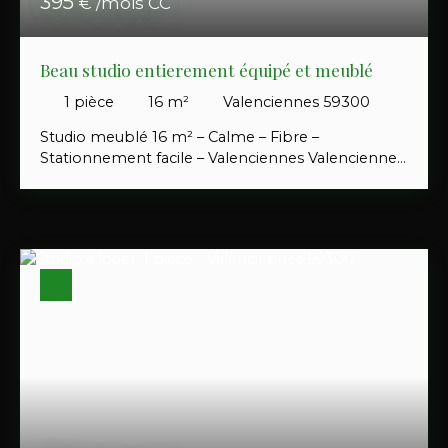
395
€ /mois CC
Beau studio entierement équipé et meublé
1
pièce
16
m²
Valenciennes 59300
Studio meublé 16 m² – Calme – Fibre –
Stationnement facile – Valenciennes Valenciennes
– Ruelle Menneveux (secteur très calme) LE
LOGEMENT - Studio meublé 16 m² entièrement
équipé - Situé au 1er étage d’un petit immeuble (4
logements) - Pièce de vie fonctionnelle avec
couchage et rangements - Cuisine équipée
(plaques, réfrigérateur, rangements) - Salle d’eau
avec douche et WC - Logement lumineux et prêt
à vivre Idéal pour une personne seule (étudiant,
jeune actif, personnel hospitalier) LES + -
Immeuble calme (4 logements) - Ruelle très
tranquille - Equipé Fibre internet - Stationnement
gratuit et facile à proximité - Accès rapide centre-
ville et transports - Proximité du Centre