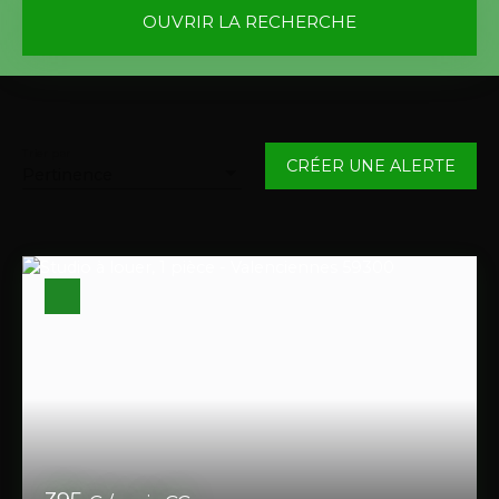
OUVRIR LA RECHERCHE
Vente
Location
Type de bien
Appartement
Trier par
CRÉER UNE ALERTE
Pertinence
Localisation
Valenciennes (59300)
Loyer max (€/mois)
Surface min (m²)
RECHERCHER