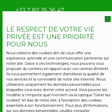
prolongement des espaces de réception, ouverte
sur le jardin et la nature environnante. La
+33 7 87 35 36 47
propriété bénéficie également de plusieurs
hébergements indépendants permettant de
poursuivre ou de développer une activité
touristique déjà établie : * un premier gîte
LE RESPECT DE VOTRE VIE
d’environ 27 m² ; * une suite familiale d’environ 25
PRIVÉE EST UNE PRIORITÉ
m² ; * une suite romantique d’environ 21 m² ; * une
Prénom
POUR NOUS
grange récemment aménagée d’environ 32 m²
offrant de nouvelles perspectives d’exploitation.
Nous utilisons des cookies afin de vous offrir une
Pensé comme un véritable lieu de
expérience optimale et une communication pertinente sur
ressourcement, l’ensemble dispose également
Nom
notre site. Grace à ces technologies, nous pouvons vous
d’un espace bien-être particulièrement apprécié
proposer du contenu en rapport avec vos centres d'intérêt.
de sa clientèle comprenant un sauna, un bain
Ils nous permettent également d'améliorer la qualité de
nordique ainsi que différents espaces dédiés à la
Email
nos services et la convivialité de notre site internet. Nous
détente. À l’extérieur, une vaste terrasse d’environ
utiliserons uniquement les données personnelles pour
76 m² prolonge harmonieusement les espaces
lesquelles vous avez donné votre accord. Vous pouvez les
de vie. Le jardin arboré, soigneusement entretenu,
Téléphone
modifier à n'importe quel moment via la rubrique ″Gérer les
offre un cadre paisible et intimiste où règne une
cookies″ en bas de notre site, à l'exception des cookies
atmosphère typiquement boulonnaise. La
essentiels à son fonctionnement. Pour plus d'informations
propriété totalise aujourd’hui huit chambres, cinq
sur vos données personnelles, veuillez consulter
salles de bains et plusieurs espaces indépendants
Votre commune