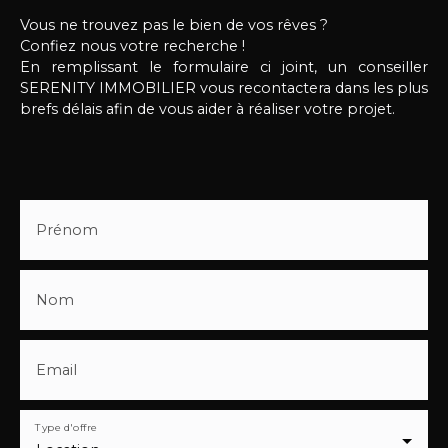
garantie : 550 € Honoraires de location : 550€
Vous ne trouvez pas le bien de vos rêves ?
Surface habitable : 42m² DPE : B Les informations
Confiez nous votre recherche !
sur les risques auxquels ce bien est exposé sont
En remplissant le formulaire ci joint, un conseiller
disponibles sur le site Géorisques. Pour obtenir
SERENITY IMMOBILIER vous recontactera dans les plus
davantage d’informations ou organiser une visite,
brefs délais afin de vous aider à réaliser votre projet.
contactez notre agence en précisant vos
coordonnées et votre situation professionnelle.
Dossier locataire complet demandé avant toute
visite.
Prénom
Nom
Email
Type d'offre