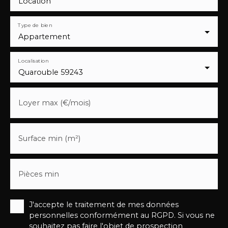
Location
Type de bien
Appartement
Localisation
Quarouble 59243
Loyer max (€/mois)
Surface min (m²)
Pièces min
J'accepte le traitement de mes données
personnelles conformément au RGPD. Si vous ne
souhaitez pas faire l'objet de prospection