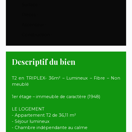
Surface
:
36.11
m²
Pièces
:
2
Ascenseur
:
Non
Construction
:
1948
Descriptif du bien
T2 en TRIPLEX- 36m² – Lumineux – Fibre – Non
meublé
1er étage – immeuble de caractère (1948)
LE LOGEMENT
- Appartement T2 de 36,11 m²
- Séjour lumineux
- Chambre indépendante au calme