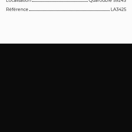
Localisation
Quarouble 59243
Référence
LA3425
+
−