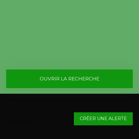
OUVRIR LA RECHERCHE
Vente
Location
Type de bien
Appartement
Trier par
CRÉER UNE ALERTE
Pertinence
Localisation
Famars (59300)