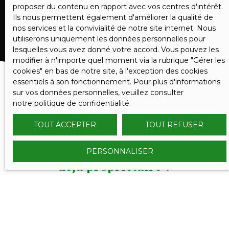
RECEVOIR DES ANNONCES
proposer du contenu en rapport avec vos centres d'intérêt.
Ils nous permettent également d'améliorer la qualité de
nos services et la convivialité de notre site internet. Nous
utiliserons uniquement les données personnelles pour
lesquelles vous avez donné votre accord. Vous pouvez les
modifier à n'importe quel moment via la rubrique ″Gérer les
cookies″ en bas de notre site, à l'exception des cookies
essentiels à son fonctionnement. Pour plus d'informations
sur vos données personnelles, veuillez consulter
notre politique de confidentialité
.
TOUT ACCEPTER
TOUT REFUSER
PERSONNALISER
VOUS ÊTES
déjà propriétaire ?
Contactez nous et bénéficiez des méthodes, de
l'expertise et de la communication du Réseau
SERENITY IMMOBILIER.
Nous confier votre projet de vente, c'est l'assurance de