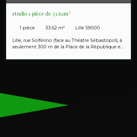
studio 1 pièce de 33.62m²
1
pièce
33.62
m²
Lille 59000
Lille, rue Solférino (face au Théâtre Sébastopol), à
seulement 300 m de la Place de la République et
de toutes ses commodités. Sérénity Immobilier
vous propose ce studio situé, développant 33,62
m² habitables, au sein d’une petite copropriété de
7 lots principaux. Vous découvrirez une belle
pièce de vie lumineuse, au cachet préservé, avec
son coin cuisine, ainsi qu’une salle de douche avec
WC. L’appartement est vendu libre d’occupation.