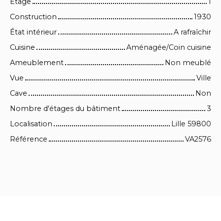
Étage
1
Construction
1930
État intérieur
A rafraîchir
Cuisine
Aménagée/Coin cuisine
Ameublement
Non meublé
Vue
Ville
Cave
Non
Nombre d'étages du bâtiment
3
Localisation
Lille 59800
Référence
VA2576