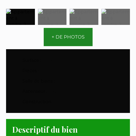
+ DE PHOTOS
Surface
:
29.72
m²
Pièces
:
2
Salle de bains
:
1
Ascenseur
:
Non
Construction
:
1930
Descriptif du bien