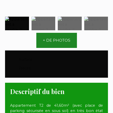
+ DE PHOTOS
Surface
:
41.6
m²
Pièces
:
2
Descriptif du bien
Appartement T2 de 41,60m² (avec place de
parking sécurisée en sous sol) en très bon état