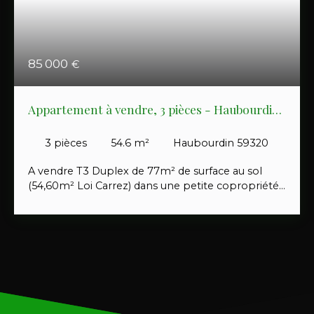
85 000
€
Appartement à vendre, 3 pièces - Haubourdin
59320
3
pièces
54.6
m²
Haubourdin 59320
A vendre T3 Duplex de 77m² de surface au sol
(54,60m² Loi Carrez) dans une petite copropriété
de 8 lots (faibles charges) situé à proximité de la
gare d' Haubourdin. Prévoir un budget travaux et
déco. Produit idéal pour primo accédant ou pour
un investissement locatif (dernier loyer 745€). Taux
de rentabilité 9,5% brut - 7,8% net. N'hésitez pas à
contacter votre conseiller pour de plus amples
renseignements.