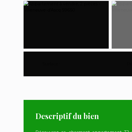
Surface
:
31
m²
Pi
Descriptif du bien