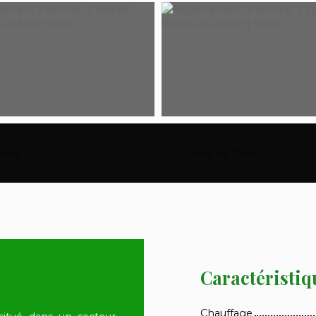
èces
:
2
Salle de bains
:
1
Caractéristiq
Chauffage