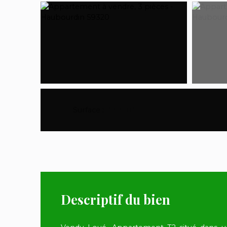
Surface
:
47.7
m²
Descriptif du bien