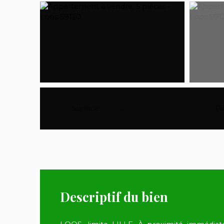
Surface
:
100.87
m²
Pi
Descriptif du bien