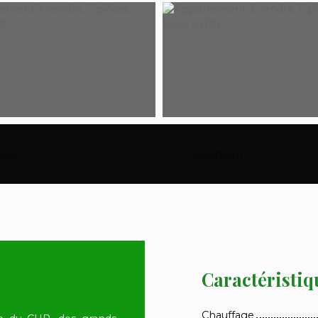
èces
:
5
Ascenseur
:
Oui
Caractéristiq
Chauffage