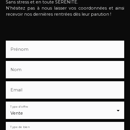
Sans stress et en toute SÉRÉNITÉ.
N'hésitez pas à nous laisser vos coordonnées et ainsi
recevoir nos dernières rentrées dès leur parution !
Prénom
Nom
Email
Type d'offre
Vente
Type de bien