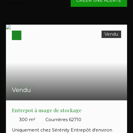
CRÉER UNE ALERTE
Pertinence
Localisation
Courrières (62710)
Budget max (€)
Vendu
Surface min (m²)
RECHERCHER
Vendu
Entrepot à usage de stockage
300
m²
Courrières 62710
Uniquement chez Sérénity Entrepôt d'environ