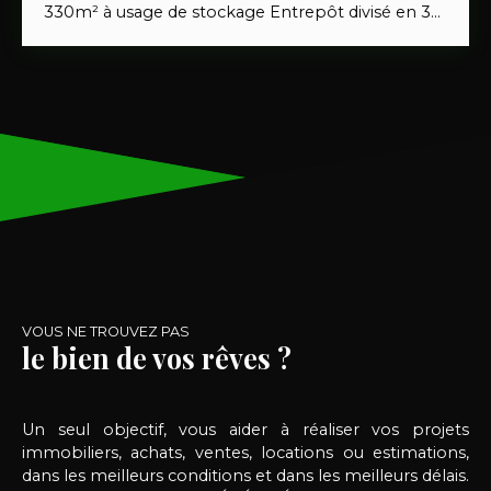
330m² à usage de stockage Entrepôt divisé en 3
locaux pour une superficie d'environ , 170 m² et 2
d'environ 80 m². L'ensemble est actuellement
loué sur les 2 locaux de 80m². Au total 900€ de
loyer hors charge Reste le local de 160m²
disponible Superbe opportunité
VOUS NE TROUVEZ PAS
le bien de vos rêves ?
Un seul objectif, vous aider à réaliser vos projets
immobiliers, achats, ventes, locations ou estimations,
dans les meilleurs conditions et dans les meilleurs délais.