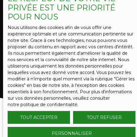
PRIVÉE EST UNE PRIORITÉ
Société Worldline, Service Bloctel, CS 61311, 41013
POUR NOUS
BLOIS CEDEX.
Nous utilisons des cookies afin de vous offrir une
Pour en savoir plus sur le traitement de vos
expérience optimale et une communication pertinente sur
données personnelles, veuillez consulter notre
notre site. Grace à ces technologies, nous pouvons vous
politique de confidentialité
.
proposer du contenu en rapport avec vos centres d'intérêt.
Ils nous permettent également d'améliorer la qualité de
nos services et la convivialité de notre site internet. Nous
RECEVOIR DES ANNONCES
utiliserons uniquement les données personnelles pour
lesquelles vous avez donné votre accord. Vous pouvez les
modifier à n'importe quel moment via la rubrique ″Gérer les
cookies″ en bas de notre site, à l'exception des cookies
essentiels à son fonctionnement. Pour plus d'informations
sur vos données personnelles, veuillez consulter
notre politique de confidentialité
.
TOUT ACCEPTER
TOUT REFUSER
PERSONNALISER