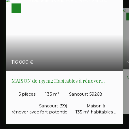
116 000
3
€
M
MAISON de 135 m2 Habitables à rénover
totalement sur terrain de 1335 m2
5
pièces
135
m²
Sancourt 59268
​
Sancourt (59) Maison à
i
rénover avec fort potentiel 135 m² habitables +
d
grenier aménageable de 50 m² Vaste
d
terrain – Grand garage Rez-de-chaussée : Hall
s