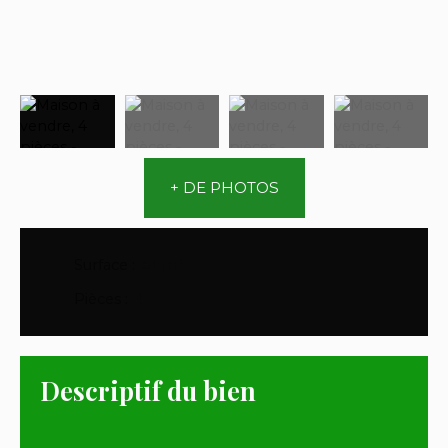
+ DE PHOTOS
Surface
:
81
m²
Pièces
:
4
Descriptif du bien