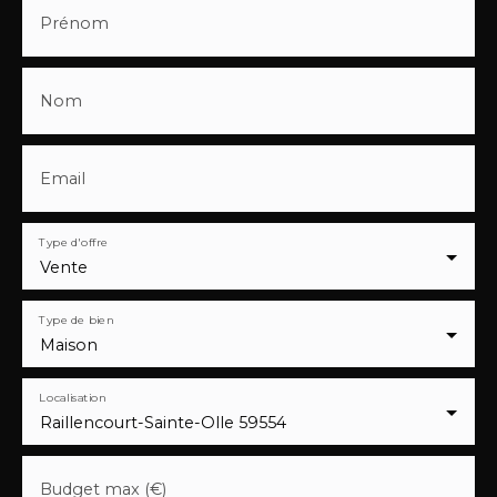
Prénom
Nom
Email
Type d'offre
Vente
Type de bien
Maison
Localisation
Raillencourt-Sainte-Olle 59554
Budget max (€)