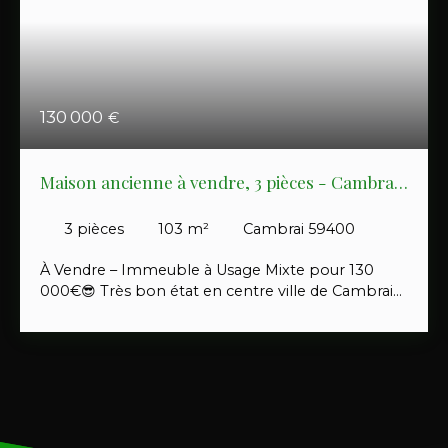
130 000
€
Maison ancienne à vendre, 3 pièces - Cambrai
59400
3
pièces
103
m²
Cambrai 59400
À Vendre – Immeuble à Usage Mixte pour 130
000€😎 Très bon état en centre ville de Cambrai
secteur 1bis Découvrez ce magnifique bâtiment
de deux étages en bonne état et bien entretenu👍
offrant de nombreuses possibilités, avec deux
salles d'eaux et deux toilettes idéal pour allier vie
professionnelle et vie personnelle. 🥰 Investisseur
prévoir une rentabilité brute de 13,6% Rez-de-
chaussée : Espace modulable pouvant accueillir