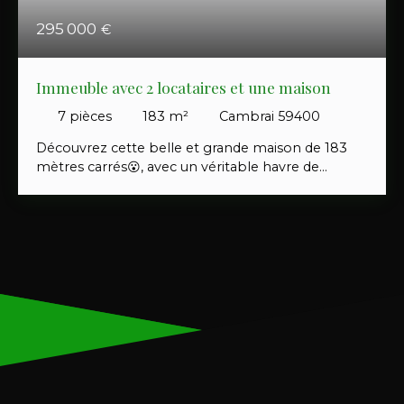
295 000
€
Immeuble avec 2 locataires et une maison
7
pièces
183
m²
Cambrai 59400
Découvrez cette belle et grande maison de 183
mètres carrés😮, avec un véritable havre de
lumière et d’espace🥰, conçu pour s’adapter aux
personnes à mobilité réduite🧑‍🦽‍➡️, avec un
immeuble de rapport 2 lots de 50m2 avec une
rentabilité brute de 12% secteur Proville Cambrai
en pleine nature. Au rez-de-chaussée, une grande
chambre accessible avec salle de bain😯, deux
séjour spacieux de 28 m2 et 15m2, deux salles de
bain, deux toilettes, et deux salles à manger et un
bureau😍. Les rampes d’accès et les couloirs
relient toutes les pièces, jusqu’à l’extérieur avec
une grande terrasse de 47m2 et un jardin de plus
de 500M2🧑‍🦽‍➡️💕. Possibilité d'accueillir animaux