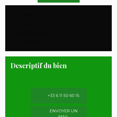
Surface
:
170
m²
Pièces
:
5
Salle de bains
:
1
Construction
:
1896
Descriptif du bien
+33 6 11 50 60 15
ENVOYER UN
MAIL