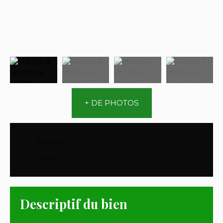
+ DE PHOTOS
Surface
:
101
m²
Pièces
:
6
Descriptif du bien