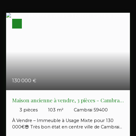
130 000
€
Maison ancienne à vendre, 3 pièces - Cambrai
59400
3
pièces
103
m²
Cambrai 59400
À Vendre – Immeuble à Usage Mixte pour 130
000€😎 Très bon état en centre ville de Cambrai
secteur 1bis Découvrez ce magnifique bâtiment