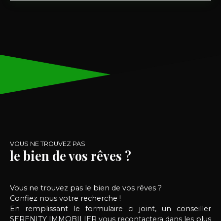
de deux étages en bonne état et bien entretenu👍
offrant de nombreuses possibilités, avec deux
salles d'eaux et deux toilettes idéal pour allier vie
professionnelle et vie personnelle. 🥰 Investisseur
prévoir une rentabilité brute de 13,6% Rez-de-
chaussée : Espace modulable pouvant accueillir
une habitation ou une activité commerciale avec
vitrine (salon de coiffure, esthétique, toilettages
bureaux, commerce, 💇💈🧑‍💼etc. ), offrant une
grande flexibilité selon vos besoins. 😯Le local est
équipé pour accueillir un salon de coiffure 30m2
et un duplex à l'étage . Premier étage : Composé
d’une cuisine moderne, d’un salon lumineux et
d’une salle à manger conviviale, parfait pour
VOUS NE TROUVEZ PAS
profiter d’un cadre de vie agréable. 😊Deuxième
le bien de vos rêves ?
étage : Comprend une salle de bain et deux
chambres spacieuses, dont une grande chambre
principale, offrant confort et intimité. 😎😯Cet
Vous ne trouvez pas le bien de vos rêves ?
immeuble allie charme, fonctionnalité et
Confiez nous votre recherche !
potentiel d’aménagement. Que vous souhaitiez y
En remplissant le formulaire ci joint, un conseiller
vivre, y travailler ou loué, il saura répondre à toutes
SERENITY IMMOBILIER vous recontactera dans les plus