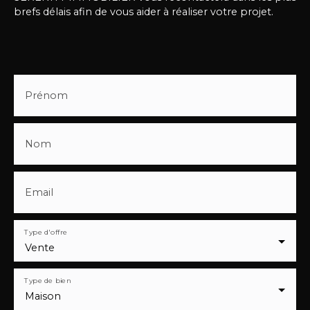
vos attentes. 👍 Voisins: commerces et office de
brefs délais afin de vous aider à réaliser votre projet.
tourisme zsaidi. serenity@gmail. com ou 06 18 74
10 05
#immobilier#bien#projet#cambresis#maisonàve
ndre#commerce#investissement
Prénom
Nom
Email
Type d'offre
Vente
Type de bien
Maison