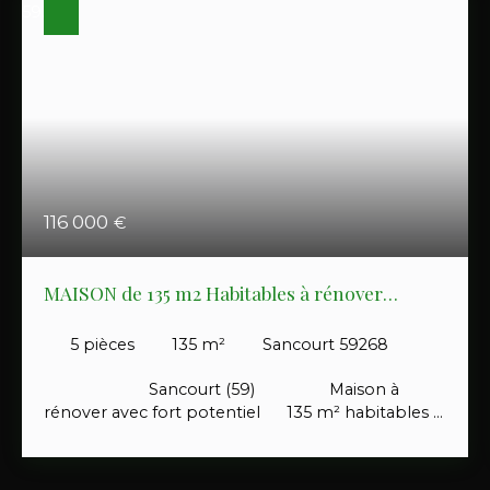
116 000
€
MAISON de 135 m2 Habitables à rénover
totalement sur terrain de 1335 m2
5
pièces
135
m²
Sancourt 59268
Sancourt (59) Maison à
rénover avec fort potentiel 135 m² habitables +
grenier aménageable de 50 m² Vaste
terrain – Grand garage Rez-de-chaussée : Hall
d’entrée Salon Salle à manger Cuisine + arrière-