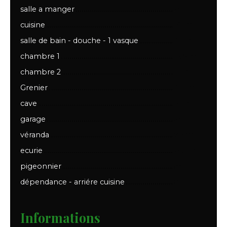
salle a manger
20 m²
cuisine
10 m²
salle de bain - douche - 1 vasque
4.5 m²
chambre 1
15.6 m²
chambre 2
15 m²
Grenier
41.5 m²
cave
10 m²
garage
30 m²
véranda
7.5 m²
ecurie
20.5 m²
pigeonnier
m²
dépendance - arriére cuisine
m²
Informations