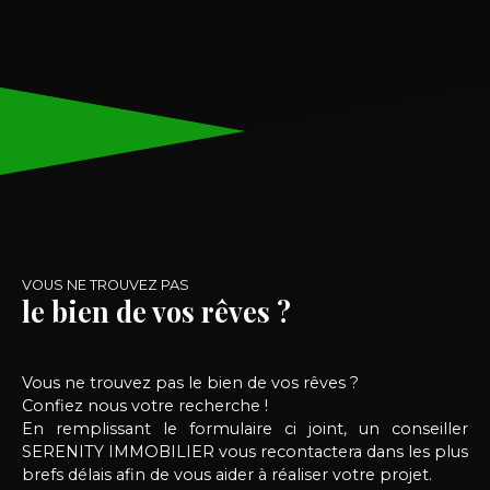
cuisine Salle de bain WC séparé 1er étage : Palier
Deux grandes chambres lumineuses 2e étage
(grenier aménageable) : Environ 50 m²
exploitables, permettant la création de : Deux
chambres supplémentaires Un espace bureau
Une salle d’eau Atouts : Cave saine, Grand
garage Vaste jardin Chauffage central au gaz
Localisation idéale : À proximité du Canal Seine-
Nord Europe, à seulement 5 minutes d’E-Valley,
du Parc d’Activités Actipôle et du centre-ville de
Cambrai. Un bien à fort potentiel : Les volumes
généreux et la distribution permettent un
VOUS NE TROUVEZ PAS
réaménagement complet selon vos envies. Idéal
le bien de vos rêves ?
pour une première acquisition ou un projet de
rénovation éligible aux aides R. G. E.
Vous ne trouvez pas le bien de vos rêves ?
Confiez nous votre recherche !
En remplissant le formulaire ci joint, un conseiller
SERENITY IMMOBILIER vous recontactera dans les plus
brefs délais afin de vous aider à réaliser votre projet.