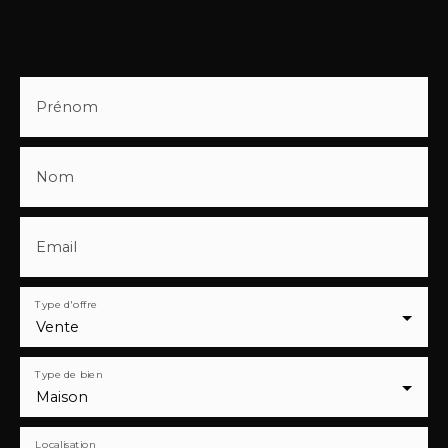
Prénom
Nom
Email
Type d'offre
Vente
Type de bien
Maison
Localisation