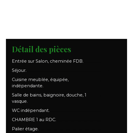
Détail des pièces
Entrée sur Salon, cheminée FDB.
22.80 m²
Séjour.
21.30 m²
Cuisine meublée, équipée,
21.20 m²
indépendante.
Salle de bains, baignoire, douche, 1
14.50 m²
vasque.
WC indépendant.
1.20 m²
CHAMBRE 1 au RDC.
9.50 m²
Palier étage.
3.00 m²