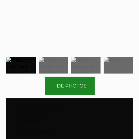
+ DE PHOTOS
Surface
:
118
m²
Pièces
:
7
Salle de bains
:
1