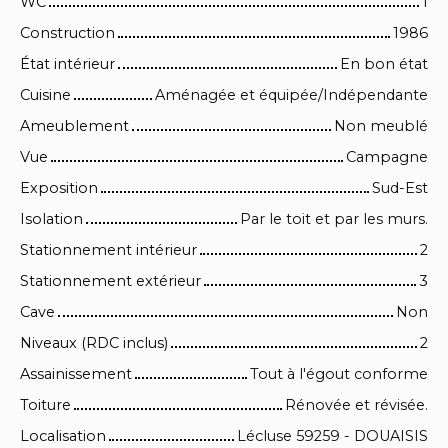
WC
1
Construction
1986
État intérieur
En bon état
Cuisine
Aménagée et équipée/Indépendante
Ameublement
Non meublé
Vue
Campagne
Exposition
Sud-Est
Isolation
Par le toit et par les murs.
Stationnement intérieur
2
Stationnement extérieur
3
Cave
Non
Niveaux (RDC inclus)
2
Assainissement
Tout à l'égout conforme
Toiture
Rénovée et révisée.
Localisation
Lécluse 59259 - DOUAISIS