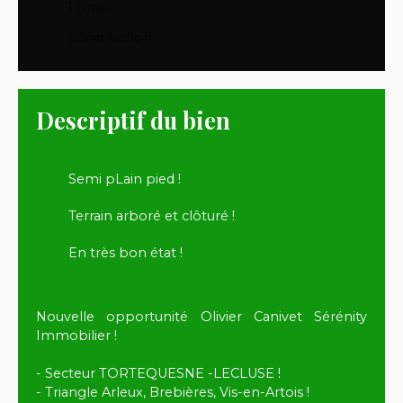
Terrain
:
14 a 41 ca
Construction
:
1986
Descriptif du bien
Semi pLain pied !
Terrain arboré et clôturé !
En très bon état !
Nouvelle opportunité Olivier Canivet Sérénity
Immobilier !
- Secteur TORTEQUESNE -LECLUSE !
- Triangle Arleux, Brebières, Vis-en-Artois !