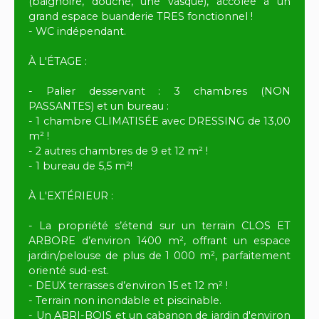
(baignoire, douche, une vasque), accolée à un
grand espace buanderie TRES fonctionnel !
- WC indépendant.
À L'ÉTAGE :
- Palier desservant : 3 chambres (NON
PASSANTES) et un bureau :
- 1 chambre CLIMATISÉE avec DRESSING de 13,00
m² !
- 2 autres chambres de 9 et 12 m² !
- 1 bureau de 5,5 m²!
À L'EXTÉRIEUR :
- La propriété s’étend sur un terrain CLOS ET
ARBORE d’environ 1400 m², offrant un espace
jardin/pelouse de plus de 1 000 m², parfaitement
orienté sud-est.
- DEUX terrasses d’environ 15 et 12 m² !
- Terrain non inondable et piscinable.
- Un ABRI-BOIS et un cabanon de jardin d'environ