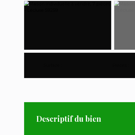
Surface
:
118
m²
Pièces
:
7
Descriptif du bien