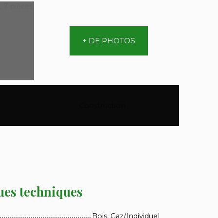
+ DE PHOTOS
14 a 41 ca
Construction
:
1986
ues techniques
Bois, Gaz/Individuel