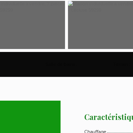
Salle de bains
:
1
Terrain
:
Caractéristiq
Chauffage