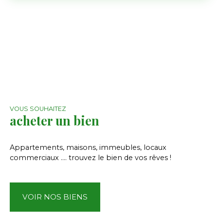
maison Bertincourt, maison avec rond de longe,
maison rurale rénovée, maison campagne
chevaux
VOUS SOUHAITEZ
acheter un bien
Appartements, maisons, immeubles, locaux
commerciaux .... trouvez le bien de vos rêves !
VOIR NOS BIENS