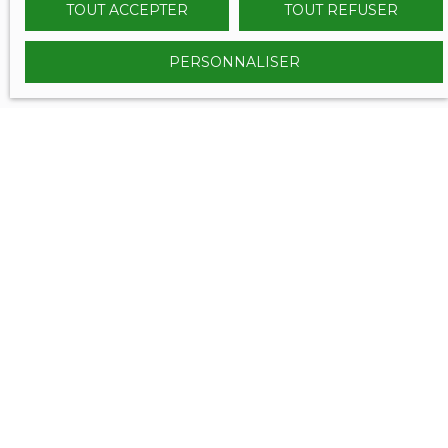
TOUT ACCEPTER
TOUT REFUSER
PERSONNALISER
VOUS ÊTES
déjà propriétaire ?
Contactez nous et bénéficiez des méthodes, de
l'expertise et de la communication du Réseau
SERENITY IMMOBILIER.
Nous confier votre projet de vente, c'est l'assurance de
vendre aux meilleurs conditions et dans les meilleurs
délais !