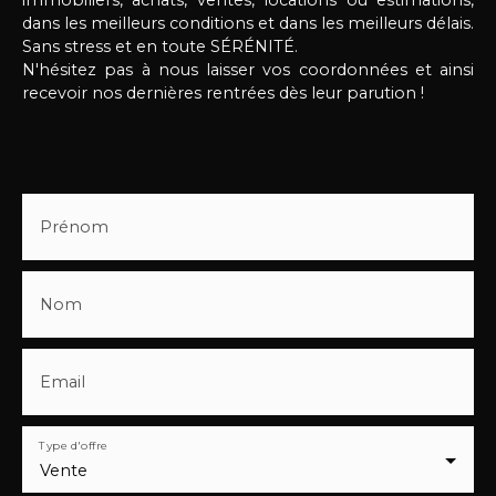
boxes, centre équestre Pas-de-Calais, maison
dans les meilleurs conditions et dans les meilleurs délais.
équestre Hauts-de-France, poney club, écurie de
Sans stress et en toute SÉRÉNITÉ.
propriétaires, maison avec paddocks, terrain
N'hésitez pas à nous laisser vos coordonnées et ainsi
chevaux, manège couvert, maison avec
recevoir nos dernières rentrées dès leur parution !
dépendances, gîte possible, maison avec hangar,
maison Bertincourt, maison avec rond de longe,
maison rurale rénovée, maison campagne
chevaux
Prénom
Nom
Email
Type d'offre
Vente