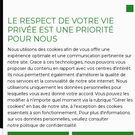
vous inscrire gratuitement sur la liste d'opposition
au démarchage téléphonique, prévu par l'article
L223-1 du code de la consommation, sur le site
LE RESPECT DE VOTRE VIE
Internet www.bloctel.gouv.fr ou par courrier
PRIVÉE EST UNE PRIORITÉ
adressé à :
POUR NOUS
Société Worldline, Service Bloctel, CS 61311, 41013
BLOIS CEDEX.
Nous utilisons des cookies afin de vous offrir une
expérience optimale et une communication pertinente sur
Pour en savoir plus sur le traitement de vos
notre site. Grace à ces technologies, nous pouvons vous
données personnelles, veuillez consulter notre
proposer du contenu en rapport avec vos centres d'intérêt.
politique de confidentialité
.
Ils nous permettent également d'améliorer la qualité de
nos services et la convivialité de notre site internet. Nous
utiliserons uniquement les données personnelles pour
lesquelles vous avez donné votre accord. Vous pouvez les
RECEVOIR DES ANNONCES
modifier à n'importe quel moment via la rubrique ″Gérer les
cookies″ en bas de notre site, à l'exception des cookies
essentiels à son fonctionnement. Pour plus d'informations
sur vos données personnelles, veuillez consulter
notre politique de confidentialité
.