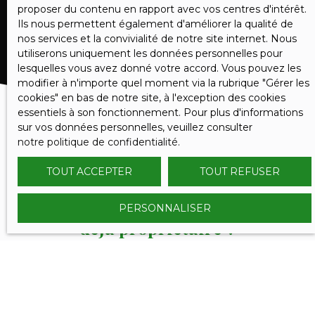
RECEVOIR DES ANNONCES
proposer du contenu en rapport avec vos centres d'intérêt.
Ils nous permettent également d'améliorer la qualité de
nos services et la convivialité de notre site internet. Nous
utiliserons uniquement les données personnelles pour
lesquelles vous avez donné votre accord. Vous pouvez les
modifier à n'importe quel moment via la rubrique ″Gérer les
cookies″ en bas de notre site, à l'exception des cookies
essentiels à son fonctionnement. Pour plus d'informations
sur vos données personnelles, veuillez consulter
notre politique de confidentialité
.
TOUT ACCEPTER
TOUT REFUSER
PERSONNALISER
VOUS ÊTES
déjà propriétaire ?
Contactez nous et bénéficiez des méthodes, de
l'expertise et de la communication du Réseau
SERENITY IMMOBILIER.
Nous confier votre projet de vente, c'est l'assurance de