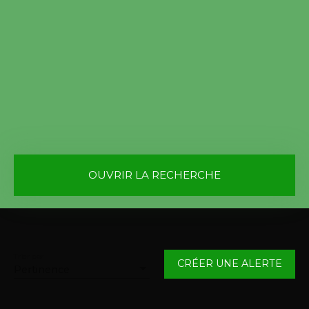
OUVRIR LA RECHERCHE
Vente
Location
Type de bien
Maison
Trier par
CRÉER UNE ALERTE
Pertinence
Localisation
Cattenières (59217)