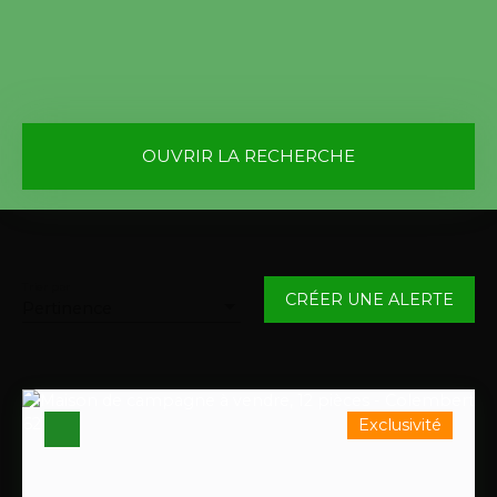
OUVRIR LA RECHERCHE
Vente
Location
Type de bien
Maison
Trier par
CRÉER UNE ALERTE
Pertinence
Localisation
Colembert (62142)
Budget max (€)
Exclusivité
Surface min (m²)