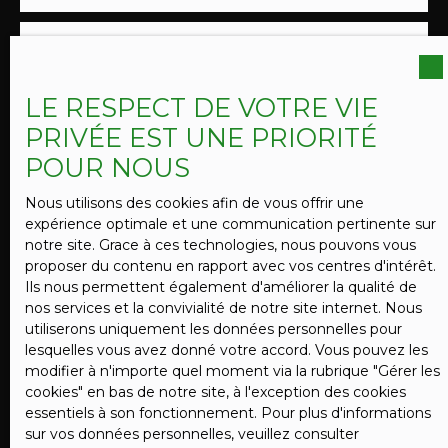
permettent d’envisager : • un projet équestre,
privé ou structuré, • une activité professionnelle
ou artisanale, • un projet de tourisme rural (gîtes,
Surface min (m²)
hébergements de charme, accueil thématique), •
ou une stratégie patrimoniale intégrant une
LE RESPECT DE VOTRE VIE
division foncière et la construction de nouvelles
Pièces min
habitations, sous réserve des autorisations
PRIVÉE EST UNE PRIORITÉ
d’urbanisme en vigueur. Ici, le bien suggère des
POUR NOUS
usages, sans jamais les figer. ⸻ Éléments
J'accepte le traitement de mes données
techniques • Année de construction : 1929 •
personnelles conformément au RGPD. Si vous ne
Nous utilisons des cookies afin de vous offrir une
Rénovation de qualité • Chauffage électrique •
souhaitez pas faire l'objet de prospection
expérience optimale et une communication pertinente sur
Assainissement individuel conforme • DPE : C •
commerciale par voie téléphonique, vous pouvez
notre site. Grace à ces technologies, nous pouvons vous
GES : A ⸻ En résumé ✔ Longère rénovée de
vous inscrire gratuitement sur la liste d'opposition
proposer du contenu en rapport avec vos centres d'intérêt.
caractère ✔ Potentiel équestre clairement
au démarchage téléphonique, prévu par l'article
Ils nous permettent également d'améliorer la qualité de
identifiable ✔ Hangar de grande capacité ✔ Terrain
L223-1 du code de la consommation, sur le site
nos services et la convivialité de notre site internet. Nous
et foncier à forte valeur ajoutée ✔ Opportunité
Internet www.bloctel.gouv.fr ou par courrier
utiliserons uniquement les données personnelles pour
rare et évolutive sur le secteur ⸻ 📞
adressé à :
lesquelles vous avez donné votre accord. Vous pouvez les
Renseignements et visites sur demande Un bien
modifier à n'importe quel moment via la rubrique ″Gérer les
qui se découvre sur place, afin d’en mesurer
Société Worldline, Service Bloctel, CS 61311, 41013
cookies″ en bas de notre site, à l'exception des cookies
pleinement les volumes, l’environnement et les
BLOIS CEDEX.
essentiels à son fonctionnement. Pour plus d'informations
perspectives. Rudy Yvanes 📞 07 88 29 41 70
sur vos données personnelles, veuillez consulter
Agent immobilier indépendant RSAC n° 952 161