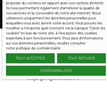
RECEVOIR DES ANNONCES
proposer du contenu en rapport avec vos centres d'intérêt.
Ils nous permettent également d'améliorer la qualité de
nos services et la convivialité de notre site internet. Nous
utiliserons uniquement les données personnelles pour
lesquelles vous avez donné votre accord. Vous pouvez les
modifier à n'importe quel moment via la rubrique ″Gérer les
cookies″ en bas de notre site, à l'exception des cookies
essentiels à son fonctionnement. Pour plus d'informations
sur vos données personnelles, veuillez consulter
notre politique de confidentialité
.
TOUT ACCEPTER
TOUT REFUSER
PERSONNALISER
VOUS ÊTES
déjà propriétaire ?
Contactez nous et bénéficiez des méthodes, de
l'expertise et de la communication du Réseau
SERENITY IMMOBILIER.
Nous confier votre projet de vente, c'est l'assurance de