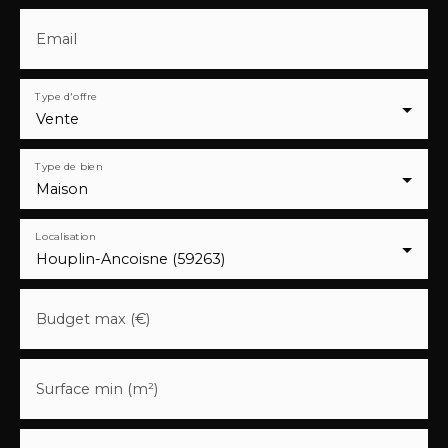
Email
Type d'offre
Vente
Type de bien
Maison
Localisation
Houplin-Ancoisne (59263)
Budget max (€)
Surface min (m²)