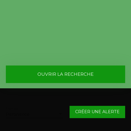
OUVRIR LA RECHERCHE
Vente
Location
Type de bien
Maison
Trier par
CRÉER UNE ALERTE
Pertinence
Localisation
Houplin-Ancoisne (59263)