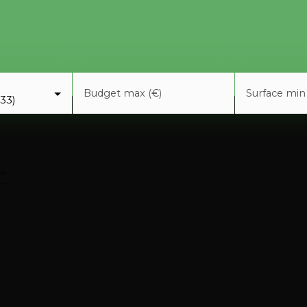
Budget max (€)
Surface min
33)