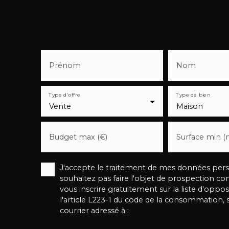
Prénom
Nom
Type d'offre
Type de bien
Vente
Maison
Budget max (€)
Surface min (
J'accepte le traitement de mes données pe
souhaitez pas faire l'objet de prospection c
vous inscrire gratuitement sur la liste d'op
l'article L223-1 du code de la consommation, 
courrier adressé à :