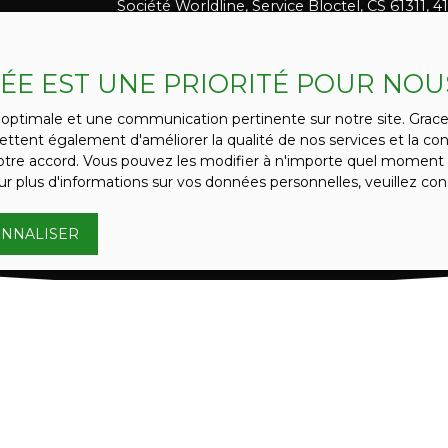
Société Worldline, Service Bloctel, CS 61311,
Pour en savoir plus sur le traitement de vos 
politique de confidentialité
.
VÉE EST UNE PRIORITÉ POUR NOU
ce optimale et une communication pertinente sur notre site. Gra
RECEVOIR D
ttent également d'améliorer la qualité de nos services et la conv
re accord. Vous pouvez les modifier à n'importe quel moment via
r plus d'informations sur vos données personnelles, veuillez con
NNALISER
VOUS ÊTES