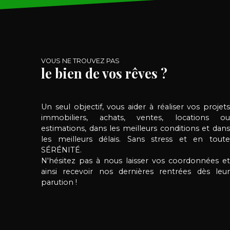
rénovée avec soin. WC séparés. A l'étage :
Un grand palier idéal bureau, desservant 3
chambres dont une grande chambre
adulte. Combles aménageables possibilité
2 chambres supplémentaires. Grand jardin
VOUS NE TROUVEZ PAS
clos et garage indépendant 2 véhicules .
le bien de vos rêves ?
Quelques petits travaux seront à prévoir.
rare sur le secteur à ce prix Contactez moi .
Un seul objectif, vous aider à réaliser vos projets
immobiliers, achats, ventes, locations ou
estimations, dans les meilleurs conditions et dans
les meilleurs délais. Sans stress et en toute
SÉRÉNITÉ.
N'hésitez pas à nous laisser vos coordonnées et
ainsi recevoir nos dernières rentrées dès leur
parution !