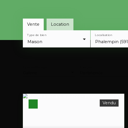
Vente
Location
Type de bien
Localisation
Maison
Phalempin (591
Type d'affichage
Trier par
Galerie
Pertinence
Vendu