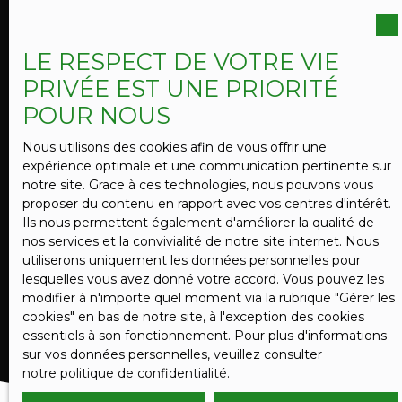
vous inscrire gratuitement sur la liste d'opposition
au démarchage téléphonique, prévu par l'article
L223-1 du code de la consommation, sur le site
LE RESPECT DE VOTRE VIE
Internet www.bloctel.gouv.fr ou par courrier
PRIVÉE EST UNE PRIORITÉ
adressé à :
POUR NOUS
Société Worldline, Service Bloctel, CS 61311, 41013
BLOIS CEDEX.
Nous utilisons des cookies afin de vous offrir une
expérience optimale et une communication pertinente sur
Pour en savoir plus sur le traitement de vos
notre site. Grace à ces technologies, nous pouvons vous
données personnelles, veuillez consulter notre
proposer du contenu en rapport avec vos centres d'intérêt.
politique de confidentialité
.
Ils nous permettent également d'améliorer la qualité de
nos services et la convivialité de notre site internet. Nous
utiliserons uniquement les données personnelles pour
lesquelles vous avez donné votre accord. Vous pouvez les
RECEVOIR DES ANNONCES
modifier à n'importe quel moment via la rubrique ″Gérer les
cookies″ en bas de notre site, à l'exception des cookies
essentiels à son fonctionnement. Pour plus d'informations
sur vos données personnelles, veuillez consulter
notre politique de confidentialité
.