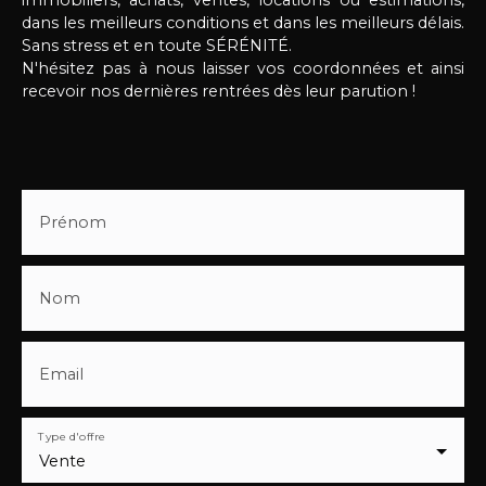
chaude par cumulus, DPE E. Estimation des coûts
dans les meilleurs conditions et dans les meilleurs délais.
entre 4920€ et 6710 €. Assainissement en
Sans stress et en toute SÉRÉNITÉ.
microstation et fosse septique.
Ce bien rare
N'hésitez pas à nous laisser vos coordonnées et ainsi
conjugue cachet de l’ancien et confort moderne,
recevoir nos dernières rentrées dès leur parution !
idéal pour grande famille ou gîte/chambres
d’hôtes. Prix 790 000. 00€ Honoraires d'agence
inclus à charge vendeur.
📞
Contactez Samuel
NOYON pour organiser une visite. DEMEURES DE
CARACTÈRE en Pays d’Opale – 06 60 29 21 72
Prénom
Nom
Email
Type d'offre
Vente