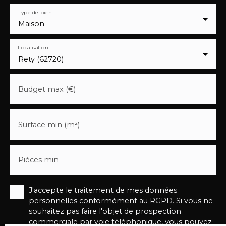
Type de bien
Maison
Localisation
Rety (62720)
Budget max (€)
Surface min (m²)
Pièces min
J'accepte le traitement de mes données
personnelles conformément au RGPD. Si vous ne
souhaitez pas faire l'objet de prospection
commerciale par voie téléphonique, vous pouvez