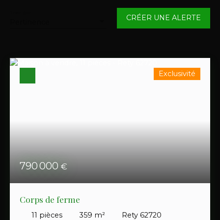
Maison
Trier par
CRÉER UNE ALERTE
Pertinence
Localisation
Rety (62720)
Budget max (€)
Exclusivité
Surface min (m²)
RECHERCHER
790 000
€
Corps de ferme
11
pièces
359
m²
Rety 62720