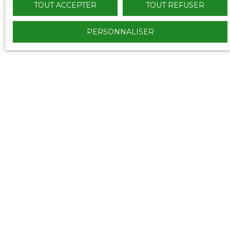
TOUT ACCEPTER
TOUT REFUSER
PERSONNALISER
VOUS ÊTES
déjà propriétaire ?
Contactez nous et bénéficiez des méthodes, de
l'expertise et de la communication du Réseau
SERENITY IMMOBILIER.
Nous confier votre projet de vente, c'est l'assurance de
vendre aux meilleurs conditions et dans les meilleurs
délais !