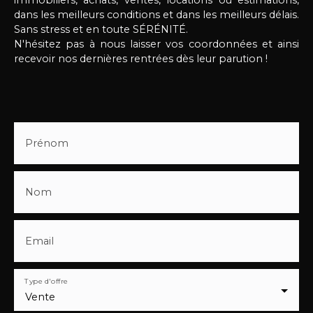
dans les meilleurs conditions et dans les meilleurs délais.
Sans stress et en toute SÉRÉNITÉ.
N'hésitez pas à nous laisser vos coordonnées et ainsi
recevoir nos dernières rentrées dès leur parution !
Prénom
Nom
Email
Type d'offre
Vente