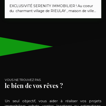
EXCLUSIVITÉ SERENITY IMMOBILIER !
Au coeur
du charmant village de RIEULAY , maison de ville
entièrement rénovée , 3 chambres , jardin ,
proche des commerces, écoles et du parc. Au
RDC : Vous y trouverez une cuisine ouverte sur un
vaste salon séjour, une grande salle de bain ainsi
qu'un wc. 1er étage : 2 chambres et un dressing
2ème étage : une chambre Extérieur : Terrasse,
jardin clos et dépendances
Thibault Bruet :
06. 70.
38. 17. 81
VOUS NE TROUVEZ PAS
le bien de vos rêves ?
Un seul objectif, vous aider à réaliser vos projets
immobiliers, achats, ventes, locations ou estimations,