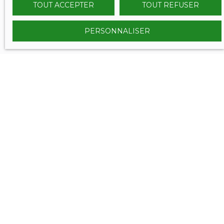
TOUT ACCEPTER
TOUT REFUSER
PERSONNALISER
VOUS ÊTES
déjà propriétaire ?
Contactez nous et bénéficiez des méthodes, de
l'expertise et de la communication du Réseau
SERENITY IMMOBILIER.
Nous confier votre projet de vente, c'est l'assurance de
vendre aux meilleurs conditions et dans les meilleurs
délais !