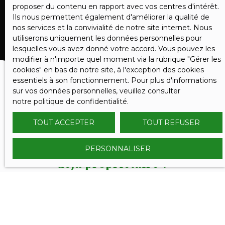
RECEVOIR DES ANNONCES
proposer du contenu en rapport avec vos centres d'intérêt.
Ils nous permettent également d'améliorer la qualité de
nos services et la convivialité de notre site internet. Nous
utiliserons uniquement les données personnelles pour
lesquelles vous avez donné votre accord. Vous pouvez les
modifier à n'importe quel moment via la rubrique ″Gérer les
cookies″ en bas de notre site, à l'exception des cookies
essentiels à son fonctionnement. Pour plus d'informations
sur vos données personnelles, veuillez consulter
notre politique de confidentialité
.
TOUT ACCEPTER
TOUT REFUSER
PERSONNALISER
VOUS ÊTES
déjà propriétaire ?
Contactez nous et bénéficiez des méthodes, de
l'expertise et de la communication du Réseau
SERENITY IMMOBILIER.
Nous confier votre projet de vente, c'est l'assurance de