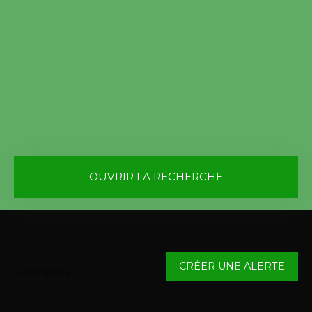
OUVRIR LA RECHERCHE
Vente
Location
Type de bien
Maison
Trier par
CRÉER UNE ALERTE
Pertinence
Localisation
Sailly-au-Bois (62111)