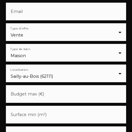
Email
Type d'offre
Vente
Type de bien
Maison
Localisation
Sailly-au-Bois (62111)
Budget max (€)
Surface min (m²)