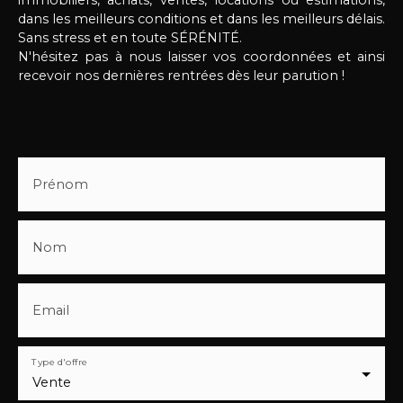
dans les meilleurs conditions et dans les meilleurs délais.
Sans stress et en toute SÉRÉNITÉ.
N'hésitez pas à nous laisser vos coordonnées et ainsi
recevoir nos dernières rentrées dès leur parution !
Prénom
Nom
Email
Type d'offre
Vente