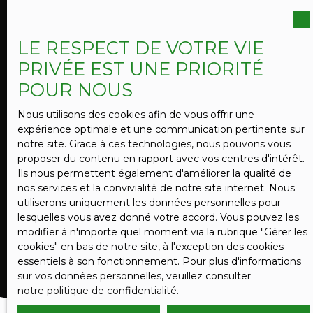
vous inscrire gratuitement sur la liste d'opposition
au démarchage téléphonique, prévu par l'article
L223-1 du code de la consommation, sur le site
LE RESPECT DE VOTRE VIE
Internet www.bloctel.gouv.fr ou par courrier
PRIVÉE EST UNE PRIORITÉ
adressé à :
POUR NOUS
Société Worldline, Service Bloctel, CS 61311, 41013
BLOIS CEDEX.
Nous utilisons des cookies afin de vous offrir une
expérience optimale et une communication pertinente sur
Pour en savoir plus sur le traitement de vos
notre site. Grace à ces technologies, nous pouvons vous
données personnelles, veuillez consulter notre
proposer du contenu en rapport avec vos centres d'intérêt.
politique de confidentialité
.
Ils nous permettent également d'améliorer la qualité de
nos services et la convivialité de notre site internet. Nous
utiliserons uniquement les données personnelles pour
lesquelles vous avez donné votre accord. Vous pouvez les
RECEVOIR DES ANNONCES
modifier à n'importe quel moment via la rubrique ″Gérer les
cookies″ en bas de notre site, à l'exception des cookies
essentiels à son fonctionnement. Pour plus d'informations
sur vos données personnelles, veuillez consulter
notre politique de confidentialité
.