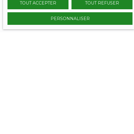
TOUT ACCEPTER
TOUT REFUSER
PERSONNALISER
VOUS ÊTES
déjà propriétaire ?
Contactez nous et bénéficiez des méthodes, de
l'expertise et de la communication du Réseau
SERENITY IMMOBILIER.
Nous confier votre projet de vente, c'est l'assurance de
vendre aux meilleurs conditions et dans les meilleurs
délais !