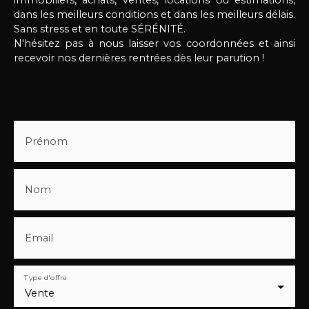
dans les meilleurs conditions et dans les meilleurs délais.
Sans stress et en toute SÉRÉNITÉ.
N'hésitez pas à nous laisser vos coordonnées et ainsi
recevoir nos dernières rentrées dès leur parution !
Prénom
Nom
Email
Type d'offre
Vente