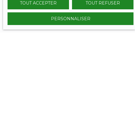
TOUT ACCEPTER
TOUT REFUSER
PERSONNALISER
VOUS ÊTES
déjà propriétaire ?
Contactez nous et bénéficiez des méthodes, de
l'expertise et de la communication du Réseau
SERENITY IMMOBILIER.
Nous confier votre projet de vente, c'est l'assurance de
vendre aux meilleurs conditions et dans les meilleurs
délais !