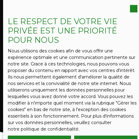
vous inscrire gratuitement sur la liste d'opposition
au démarchage téléphonique, prévu par l'article
L223-1 du code de la consommation, sur le site
LE RESPECT DE VOTRE VIE
Internet www.bloctel.gouv.fr ou par courrier
PRIVÉE EST UNE PRIORITÉ
adressé à :
POUR NOUS
Société Worldline, Service Bloctel, CS 61311, 41013
BLOIS CEDEX.
Nous utilisons des cookies afin de vous offrir une
expérience optimale et une communication pertinente sur
Pour en savoir plus sur le traitement de vos
notre site. Grace à ces technologies, nous pouvons vous
données personnelles, veuillez consulter notre
proposer du contenu en rapport avec vos centres d'intérêt.
politique de confidentialité
.
Ils nous permettent également d'améliorer la qualité de
nos services et la convivialité de notre site internet. Nous
utiliserons uniquement les données personnelles pour
lesquelles vous avez donné votre accord. Vous pouvez les
RECEVOIR DES ANNONCES
modifier à n'importe quel moment via la rubrique ″Gérer les
cookies″ en bas de notre site, à l'exception des cookies
essentiels à son fonctionnement. Pour plus d'informations
sur vos données personnelles, veuillez consulter
notre politique de confidentialité
.