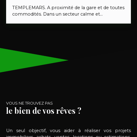
TEMPLEMARS. A proximité de la gare et de toutes
commodités. Dans un secteur calme et
recherché, venez découvrir cette jolie maison
individuelle de lotissement et d'environ 93m²
habitables , comprenant au rez-de-chaussée, un
hall d'entrée qui dessert un beau séjour lumineux
de 33m², donnant accès au jardin exposé
sud/ouest avec un passage sur le côté pour vélo,
une cuisine et un wc séparé, à l'étage, 3 chambres
indépendantes, une salle de bains avec douche et
baignoire + un 2ème wc séparé. Et pour
compléter le tout un garage, une place de
stationnement devant la maison,
VOUS NE TROUVEZ PAS
le bien de vos rêves ?
Un seul objectif, vous aider à réaliser vos projets
immobiliers, achats, ventes, locations ou estimations,