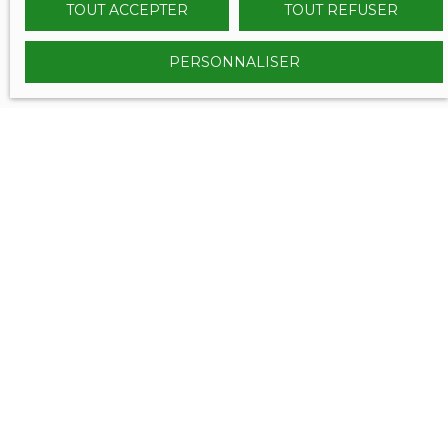
TOUT ACCEPTER
TOUT REFUSER
PERSONNALISER
VOUS ÊTES
déjà propriétaire ?
Contactez nous et bénéficiez des méthodes, de
l'expertise et de la communication du Réseau
SERENITY IMMOBILIER.
Nous confier votre projet de vente, c'est l'assurance de
vendre aux meilleurs conditions et dans les meilleurs
délais !