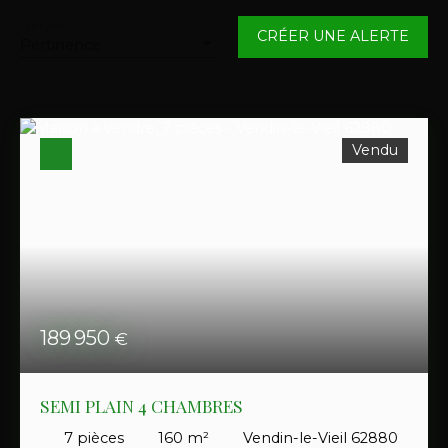
Maison
Trier par
CRÉER UNE ALERTE
Pertinence
Localisation
Vendin-le-Vieil (62880)
Budget max (€)
Vendu
Surface min (m²)
RECHERCHER
189 950
€
SEMI PLAIN 4 CHAMBRES
7
pièces
160
m²
Vendin-le-Vieil 62880