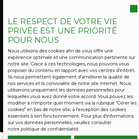
vous inscrire gratuitement sur la liste d'opposition
au démarchage téléphonique, prévu par l'article
L223-1 du code de la consommation, sur le site
LE RESPECT DE VOTRE VIE
Internet www.bloctel.gouv.fr ou par courrier
PRIVÉE EST UNE PRIORITÉ
adressé à :
POUR NOUS
Société Worldline, Service Bloctel, CS 61311, 41013
BLOIS CEDEX.
Nous utilisons des cookies afin de vous offrir une
expérience optimale et une communication pertinente sur
Pour en savoir plus sur le traitement de vos
notre site. Grace à ces technologies, nous pouvons vous
données personnelles, veuillez consulter notre
proposer du contenu en rapport avec vos centres d'intérêt.
politique de confidentialité
.
Ils nous permettent également d'améliorer la qualité de
nos services et la convivialité de notre site internet. Nous
utiliserons uniquement les données personnelles pour
lesquelles vous avez donné votre accord. Vous pouvez les
RECEVOIR DES ANNONCES
modifier à n'importe quel moment via la rubrique ″Gérer les
cookies″ en bas de notre site, à l'exception des cookies
essentiels à son fonctionnement. Pour plus d'informations
sur vos données personnelles, veuillez consulter
notre politique de confidentialité
.