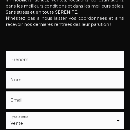
dans les meilleurs conditions et dans les meilleurs délais.
Sans stress et en toute SÉRÉNITÉ.
N'hésitez pas à nous laisser vos coordonnées et ainsi
recevoir nos dernières rentrées dès leur parution !
Prénom
Nom
Email
Type d'offre
Vente