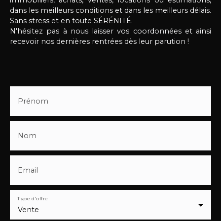
dans les meilleurs conditions et dans les meilleurs délais.
Sans stress et en toute SÉRÉNITÉ.
N'hésitez pas à nous laisser vos coordonnées et ainsi
recevoir nos dernières rentrées dès leur parution !
Prénom
Nom
Email
Type d'offre
Vente