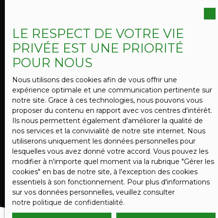
vous inscrire gratuitement sur la liste d'opposition
au démarchage téléphonique, prévu par l'article
L223-1 du code de la consommation, sur le site
LE RESPECT DE VOTRE VIE
Internet www.bloctel.gouv.fr ou par courrier
PRIVÉE EST UNE PRIORITÉ
adressé à :
POUR NOUS
Société Worldline, Service Bloctel, CS 61311, 41013
BLOIS CEDEX.
Nous utilisons des cookies afin de vous offrir une
expérience optimale et une communication pertinente sur
Pour en savoir plus sur le traitement de vos
notre site. Grace à ces technologies, nous pouvons vous
données personnelles, veuillez consulter notre
proposer du contenu en rapport avec vos centres d'intérêt.
politique de confidentialité
.
Ils nous permettent également d'améliorer la qualité de
nos services et la convivialité de notre site internet. Nous
utiliserons uniquement les données personnelles pour
lesquelles vous avez donné votre accord. Vous pouvez les
RECEVOIR DES ANNONCES
modifier à n'importe quel moment via la rubrique ″Gérer les
cookies″ en bas de notre site, à l'exception des cookies
essentiels à son fonctionnement. Pour plus d'informations
sur vos données personnelles, veuillez consulter
notre politique de confidentialité
.