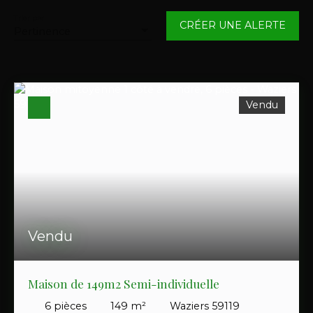
Maison
Trier par
CRÉER UNE ALERTE
Pertinence
Localisation
Waziers (59119)
Budget max (€)
Vendu
Surface min (m²)
RECHERCHER
Vendu
Maison de 149m2 Semi-individuelle
6
pièces
149
m²
Waziers 59119