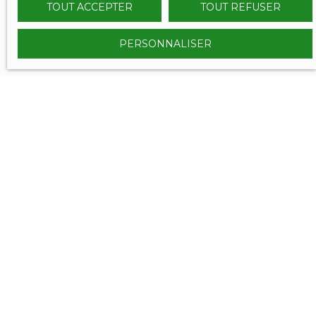
TOUT ACCEPTER
TOUT REFUSER
PERSONNALISER
VOUS ÊTES
déjà propriétaire ?
Contactez nous et bénéficiez des méthodes, de
l'expertise et de la communication du Réseau
SERENITY IMMOBILIER.
Nous confier votre projet de vente, c'est l'assurance de
vendre aux meilleurs conditions et dans les meilleurs
délais !