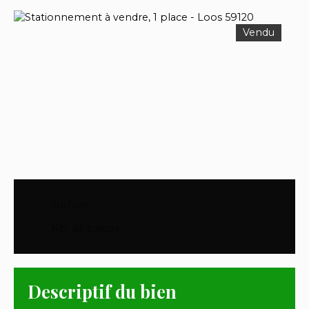
Vendu
Surface
:
17
m²
Nb. de places
:
1
Descriptif du bien