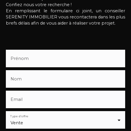
Confiez nous votre recherche !
En remplissant le formulaire ci joint, un conseiller
SERENITY IMMOBILIER vous recontactera dans les plus
brefs délais afin de vous aider à réaliser votre projet.
Prénom
Nom
Email
Type d'offre
Vente