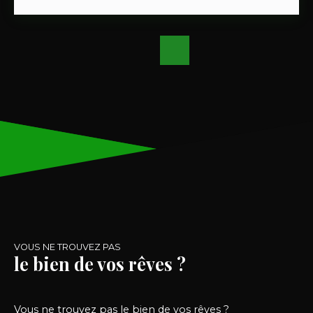
d'une batterie de garages, 2 garages actuellement
loués sont proposés à la vente. - Revenus locatifs
immédiats - Loyers en place : 60 € par garage et
par mois- Soit 120 € de revenus mensuels (1 440 €
par an)- Gestion simple et faibles charges- Idéal
pour un investissement rentable et sécurisé Les
garages bénéficient d'un emplacement pratique
et recherché, offrant une solution de
stationnement et de stockage appréciée des
locataires. Pour plus d'informations ou organiser
une visite, contactez-moi.
VOUS NE TROUVEZ PAS
le bien de vos rêves ?
Vous ne trouvez pas le bien de vos rêves ?