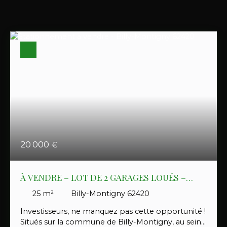
20 000
€
À VENDRE – LOT DE 2 GARAGES LOUÉS –
BILLY-MONTIGNY
25
m²
Billy-Montigny 62420
Investisseurs, ne manquez pas cette opportunité !
Situés sur la commune de Billy-Montigny, au sein