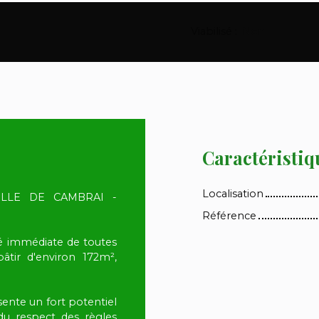
Viabilisé
:
Non
Caractéristiq
Localisation
ILLE DE CAMBRAI -
Référence
té immédiate de toutes
âtir d'environ 172m²,
ésente un fort potentiel
u respect des règles