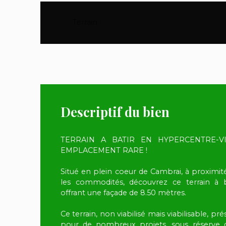
Terrain
:
01 a 72 ca
Descriptif du bien
TERRAIN A BATIR EN HYPERCENTRE-V
EMPLACEMENT RARE !
Situé en plein coeur de Cambrai, à proximi
les commodités, découvrez ce terrain à b
offrant une façade de 8.50 mètres.
Ce terrain, non viabilisé mais viabilisable, pr
pour de nombreux projets, sous réserve d