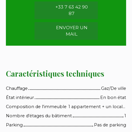
+33 7 63 42 90
87
ENVOYER UN
MAIL
Caractéristiques techniques
Chauffage
Gaz/De ville
État intérieur
En bon état
Composition de l'immeuble
1 appartement + un local commercial pouvant être transformé facilement en 1 logement voir 1 local. + un logement
Nombre d'étages du bâtiment
1
Parking
Pas de parking