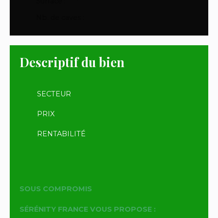
Surface
:
130
m²
Nb. de caves
:
1
Descriptif du bien
SECTEUR
PRIX
RENTABILITÉ
SOUS COMPROMIS
SÉRÉNITY FRANCE VOUS PROPOSE :