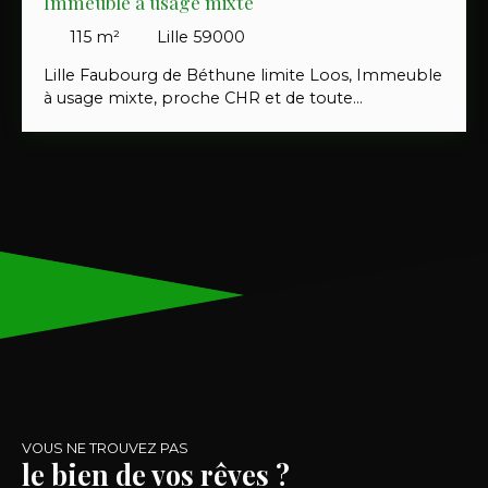
Immeuble à usage mixte
115
m²
Lille 59000
Lille Faubourg de Béthune limite Loos, Immeuble
à usage mixte, proche CHR et de toute
commodités et des grands axes. Immeuble avec 2
entrées, offrant un rez-de-chaussée commercial
d'environ 54m² (avec cuisine et cave) libre de
toutes activitées et au 1er étage, vous disposerez,
d'un appartement de type 3 lumineux en duplex
et d'environ 61m² (loué).
VOUS NE TROUVEZ PAS
le bien de vos rêves ?