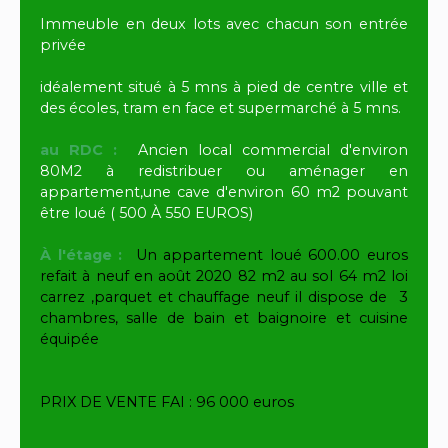
Immeuble en deux lots avec chacun son entrée
privée
idéalement situé à 5 mns à pied de centre ville et
des écoles, tram en face et supermarché à 5 mns.
au RDC :
Ancien local commercial d'environ
80M2 à redistribuer ou aménager en
appartement,une cave d'environ 60 m2 pouvant
être loué ( 500 À 550 EUROS)
À l'étage :
Un appartement loué 600.00 euros
refait à neuf en août 2020 82 m2 au sol 64 m2 loi
carrez ,parquet et chauffage neuf il dispose de 3
chambres, salle de bain et baignoire et cuisine
équipée
PRIX DE VENTE FAI : 96
000 euros