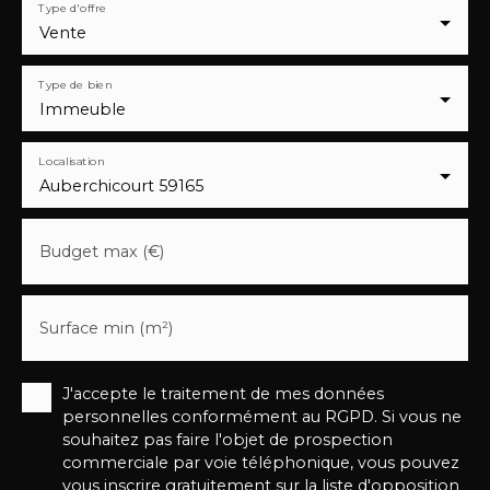
Type d'offre
Vente
Type de bien
Immeuble
Localisation
Auberchicourt 59165
Budget max (€)
Surface min (m²)
J'accepte le traitement de mes données
personnelles conformément au RGPD. Si vous ne
souhaitez pas faire l'objet de prospection
commerciale par voie téléphonique, vous pouvez
vous inscrire gratuitement sur la liste d'opposition