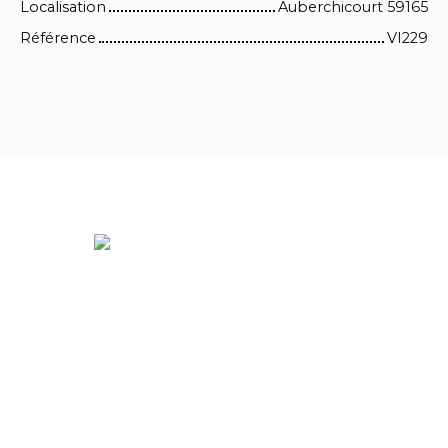
Localisation
Auberchicourt 59165
Référence
VI229