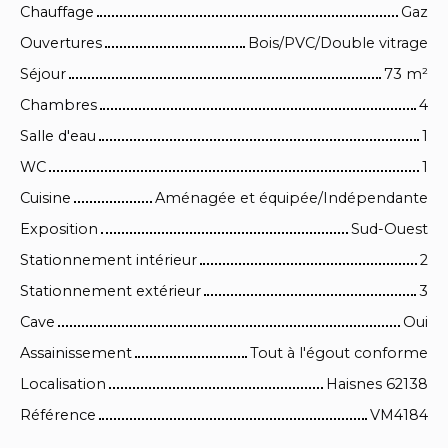
Chauffage
Gaz
Ouvertures
Bois/PVC/Double vitrage
Séjour
73
m²
Chambres
4
Salle d'eau
1
WC
1
Cuisine
Aménagée et équipée/Indépendante
Exposition
Sud-Ouest
Stationnement intérieur
2
Stationnement extérieur
3
Cave
Oui
Assainissement
Tout à l'égout conforme
Localisation
Haisnes 62138
Référence
VM4184