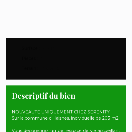
Surface
:
203
m²
Pièces
:
7
Terrain
:
14 a 59 ca
Descriptif du bien
NOUVEAUTE UNIQUEMENT CHEZ SERENITY
Sur la commune d'Haisnes, individuelle de 203 m2
Vous découvrirez un bel espace de vie accueillant