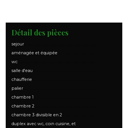
Détail des pièces
sejour
73 m²
aménagée et équipée
21 m²
wc
m²
salle d'eau
8,16 m²
chaufferie
17 m²
palier
m²
chambre 1
12 m²
chambre 2
14 m²
chambre 3 divisible en 2
17,30 m²
duplex avec wc, coin cuisine, et
50 m²