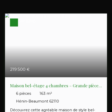
219 500
€
Maison bel-étage 4 chambres – Grande pièce
de vie – Double garage – Jardin sans vis-à-vis
6
pièces
163
m²
Hénin-Beaumont 62110
Découvrez cette agréable maison de style bel-