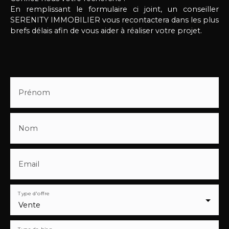
En remplissant le formulaire ci joint, un conseiller
SERENITY IMMOBILIER vous recontactera dans les plus
brefs délais afin de vous aider à réaliser votre projet.
Prénom
Nom
Email
Type d'offre
Vente
Type de bien