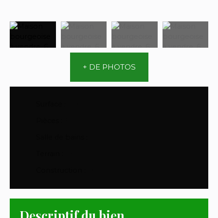
+ DE PHOTOS
Surface
:
179
m²
Pièces
:
6
Salle de bains
:
1
Terrain
:
20 a
Construction
:
1975
Descriptif du bien