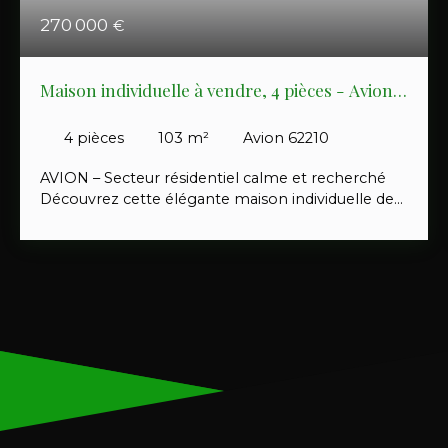
270 000
€
Maison individuelle à vendre, 4 pièces - Avion
62210
4
pièces
103
m²
Avion 62210
AVION – Secteur résidentiel calme et recherché
Découvrez cette élégante maison individuelle de
103 m² habitables env. , parfaitement entretenue
et offrant des prestations de qualité sur une
parcelle de plus de 500 m² à l'abri des regards.
Dès l'entrée, vous y trouverez : Un hall d’entrée
desservant une vaste pièce de vie traversante de
plus de 50 m², baignée de lumière, comprenant
salon, séjour et salle à manger agrémentés d'une
cheminée avec insert. Une cuisine ouverte,
aménagée et entièrement équipée. Le rez-de-
chaussée dispose d'un garage carrelé avec porte
motorisée ainsi que d'un espace buanderie. À