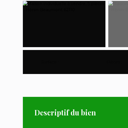
Surface
:
100
m²
Pièces
:
5
Descriptif du bien