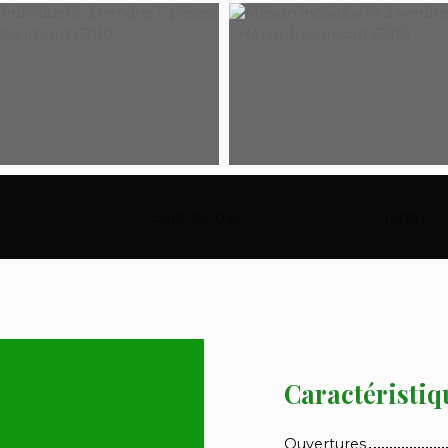
Salle de bains
:
1
Terrain
:
Caractéristiq
Ouvertures