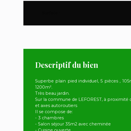
Surface
:
105
m²
Descriptif du bien
Superbe plain pied individuel, 5 pièces , 10
1200m².
Très beau jardin.
Sur la commune de LEFOREST, à proximité 
et axes autoroutiers
Il se compose de:
- 3 chambres
- Salon séjour 35m2 avec cheminée
- Cuisine ouverte