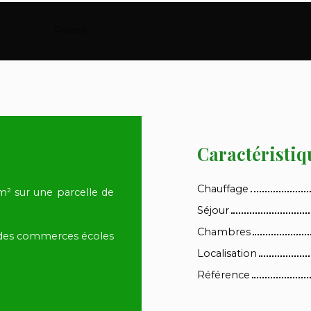
Pièces
:
5
Caractéristiq
Chauffage
5m² sur une parcelle de
Séjour
Chambres
des commerces écoles
Localisation
Référence