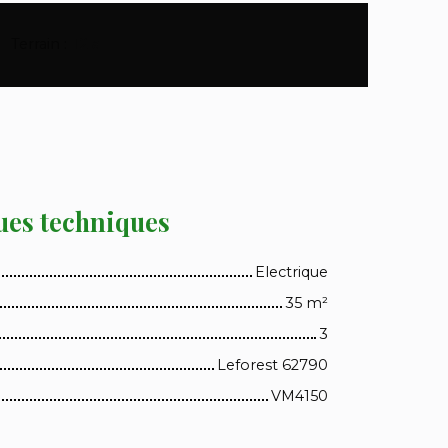
Terrain
:
12 a
ues techniques
Electrique
35
m²
3
Leforest 62790
VM4150