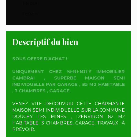
Pièces
:
5
Terrain
:
02 a 50 ca
Descriptif du bien
SOUS OFFRE D'ACHAT !
UNIQUEMENT CHEZ 𝗦𝗘𝗥𝗘𝗡𝗜𝗧𝗬 IMMOBILIER
CAMBRAI , SUPERBE MAISON SEMI
INDIVIDUELLE PAR GARAGE , 85 M2 HABITABLE
, 3 CHAMBRES , GARAGE.
VENEZ VITE DECOUVRIR CETTE CHARMANTE
MAISON SEMI INDIVIDUELLE ,SUR LA COMMUNE
DOUCHY LES MINES , D'ENVIRON 82 M2
HABITABLE ,3 CHAMBRES, GARAGE, TRAVAUX À
PRÉVOIR.