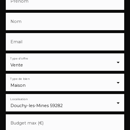
Prénom
Nom
Email
Type d'offre
Vente
Type de bien
Maison
Localisation
Douchy-les-Mines 59282
Budget max (€)