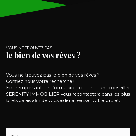
bien se distingue également par une extension
avec entrée indépendante, accessible aussi depuis
la maison, idéale pour une activité professionnelle,
un espace indépendant. À l’étage, le palier dessert
3 chambres ainsi qu’une salle de bain. Les
combles ont été isolés (non aménageables). Les +
du bien : Maison très lumineuse Garage +
dépendances Chaudière à condensation Électricité
VOUS NE TROUVEZ PAS
refaite en 2021 Menuiseries PVC double vitrage
le bien de vos rêves ?
avec volets (2021) Porte d’entrée récente
(2021) Tout-à-l’égout conforme Fibre
optique Cheminée Cave Une maison idéale pour
Vous ne trouvez pas le bien de vos rêves ?
un premier achat, une profession libérale ou un
Confiez nous votre recherche !
investissement locatif. Prix : 99 000€ FAI Une
En remplissant le formulaire ci joint, un conseiller
opportunité à saisir rapidement ! Kelly: 06 64 10 06
SERENITY IMMOBILIER vous recontactera dans les plus
08
brefs délais afin de vous aider à réaliser votre projet.