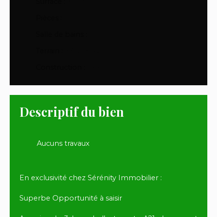
Surface
:
94
m²
Pièces
:
5
Salle de bains
:
1
Terrain
:
06 a 50 ca
Construction
:
2005
Descriptif du bien
Aucuns travaux
En exclusivité chez Sérénity Immobilier :
Superbe Opportunité à saisir