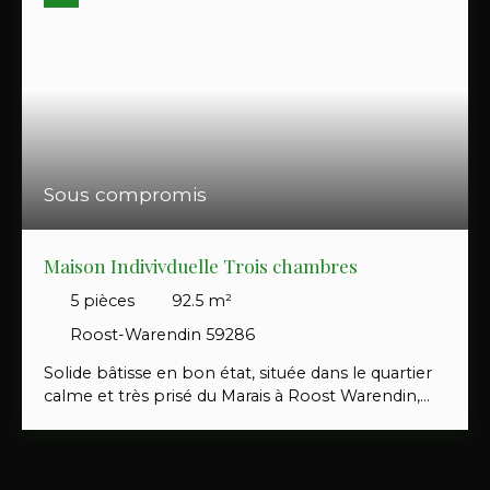
Sous compromis
Maison Indivivduelle Trois chambres
5
pièces
92.5
m²
Roost-Warendin 59286
Solide bâtisse en bon état, située dans le quartier
calme et très prisé du Marais à Roost Warendin,
près de Douai. La proximité du réseau autoroutier
rend très accessibles la métropole Lilloise ainsi
que les villes d'Arras, Cambrai et Valenciennes.
Habitation offrant une surface habitable d'environ