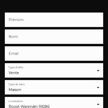
Prénom
Nom
Email
Type d'offre
Vente
Type de bien
Maison
Localisation
Roost-Warendin 59286