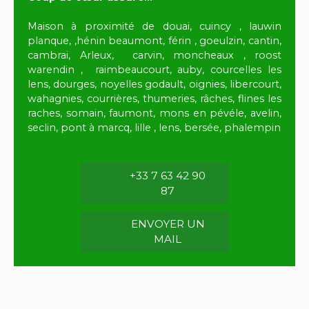
Maison à proximité de douai, cuincy , lauwin
planque, ,hénin beaumont, férin , goeulzin, cantin,
cambrai, Arleux, carvin, moncheaux , roost
warendin , raimbeaucourt, auby, courcelles les
lens, dourges, noyelles godault, oignies, libercourt,
wahagnies, courrières, thumeries, râches, flines les
raches, somain, faumont, mons en pévéle, avelin,
seclin, pont à marcq, lille , lens, bersée, phalempin
+33 7 63 42 90
87
ENVOYER UN
MAIL