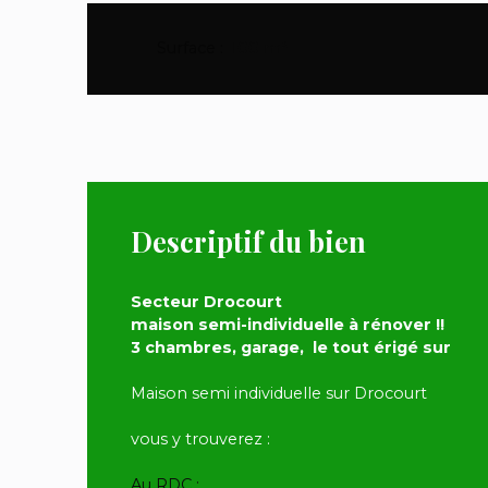
Surface
:
100
m²
Descriptif du bien
Secteur Drocourt
maison semi-individuelle à rénover !!
3 chambres, garage, le tout érigé sur
Maison semi individuelle sur Drocourt
vous y trouverez :
Au RDC :