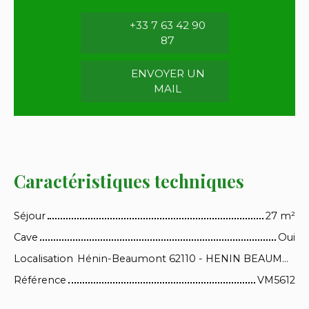
+33 7 63 42 90
87
ENVOYER UN
MAIL
Caractéristiques techniques
Séjour
27
m²
Cave
Oui
Localisation
Hénin-Beaumont 62110 - HENIN BEAUMONT
Référence
VM5612