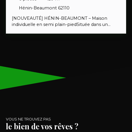
Hénin-Beaumont 62110
[NOUVEAUTÉ] HÉNIN-BEAUMONT – Maison
individuelle en semi plain-piedSituée dans un
secteur calme et recherché, cette maison
moderne de 2009 vous séduira par son confort et
sa fonctionnalité.
Au rez-de-chaussée, vous
profitez d’une belle pièce de vie lumineuse avec
poêle à pellets, d’une cuisine américaine
entièrement équipée, d’une buanderie, ainsi que
d’une chambre parentale. À l’étage, trois grandes
chambres et une salle de bain complètent
l’espace nuit. L’extérieur offre un garage, une
terrasse exposée sud-ouest, un jardin clos et un
stationnement pour camping-car. Prix : 292 000
€Taxe foncière : 2 000 € Pour visiter, contactez
Linda Biscontini – Serenity Immobilier06 58 15 59
65
VOUS NE TROUVEZ PAS
le bien de vos rêves ?