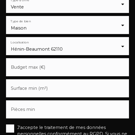
Type d'offre
Vente
Type de bien
Maison
Localisation
Hénin-Beaumont 62110
Budget max (€)
Surface min (m²)
Pièces min
J'accepte le traitement de mes données
personnelles conformément au RGPD. Si vous ne