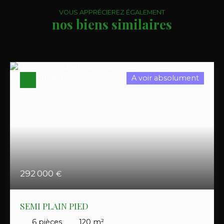
VOUS APPRÉCIEREZ ÉGALEMENT
nos biens similaires
A voir absolument
292 000
€
SEMI PLAIN PIED
6
pièces
120
m²